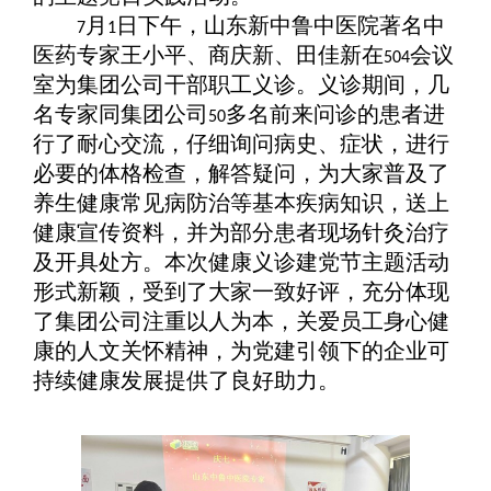
月
日下午，山东新中鲁中医院著名中
7
1
医药专家王小平、商庆新、田佳新在
会议
504
室为集团公司干部职工义诊。义诊期间，几
名专家同集团公司
多名前来问诊的患者进
50
行了耐心交流，仔细询问病史、症状，进行
必要的体格检查，解答疑问，为大家普及了
养生健康常见病防治等基本疾病知识，送上
健康宣传资料，并为部分患者现场针灸治疗
及开具处方。本次健康义诊建党节主题活动
形式新颖，受到了大家一致好评，充分体现
了集团公司注重以人为本，关爱员工身心健
康的人文关怀精神，为党建引领下的企业可
持续健康发展提供了良好助力。