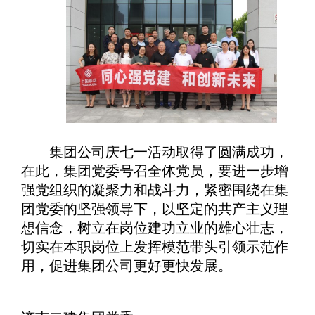
集团公司庆七一活动取得了圆满成功，
在此，集团党委号召全体党员，要进一步增
强党组织的凝聚力和战斗力，紧密围绕在集
团党委的坚强领导下，以坚定的共产主义理
想信念，树立在岗位建功立业的雄心壮志，
切实在本职岗位上发挥模范带头引领示范作
用，促进集团公司更好更快发展。