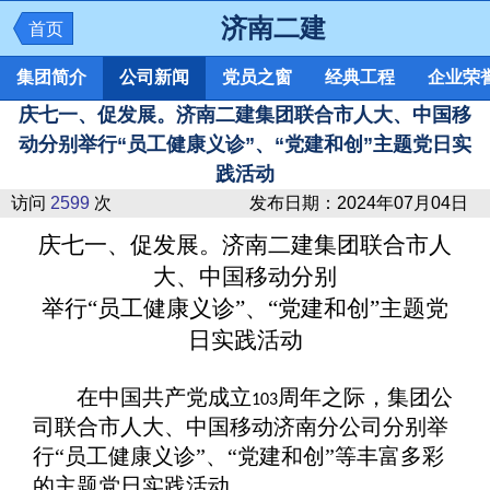
济南二建
首页
集团简介
公司新闻
党员之窗
经典工程
企业荣
庆七一、促发展。济南二建集团联合市人大、中国移
动分别举行“员工健康义诊”、“党建和创”主题党日实
践活动
访问
2599
次
发布日期：
2024年07月04日
庆七一、促发展。济南二建集团联合市人
大、中国移动分别
举行“员工健康义诊”、“党建和创”主题党
日实践活动
在中国共产党成立
周年之际，集团公
103
司联合市人大、中国移动济南分公司分别举
行“员工健康义诊”、“党建和创”等丰富多彩
的主题党日实践活动。