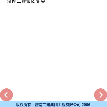
济南二建集团党委
版权所有：济南二建集团工程有限公司 2006-