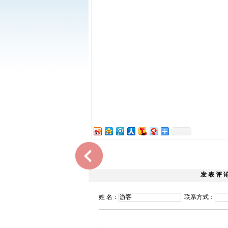
发 表 评 
姓 名：
联系方式：