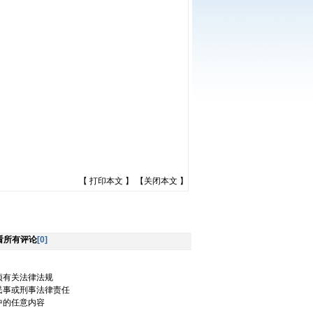
【
打印本文
】 【
关闭本文
】
看所有评论
[0]
项有关法律法规
民事或刑事法律责任
中的任意内容