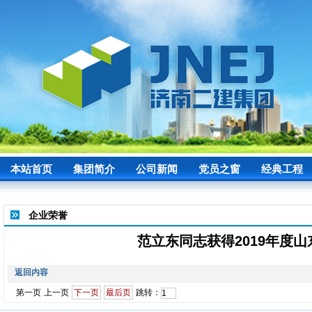
本站首页
集团简介
公司新闻
党员之窗
经典工程
企业荣誉
范立东同志获得2019年度
返回内容
第一页
上一页
下一页
最后页
跳转：